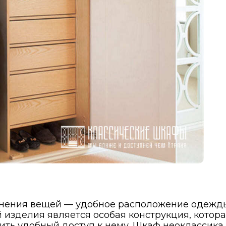
нения вещей — удобное расположение одежды
й изделия является особая конструкция, котор
нить удобный доступ к нему. Шкаф неоклассик